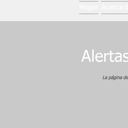
Hogar
Acerca 
Alerta
La página de