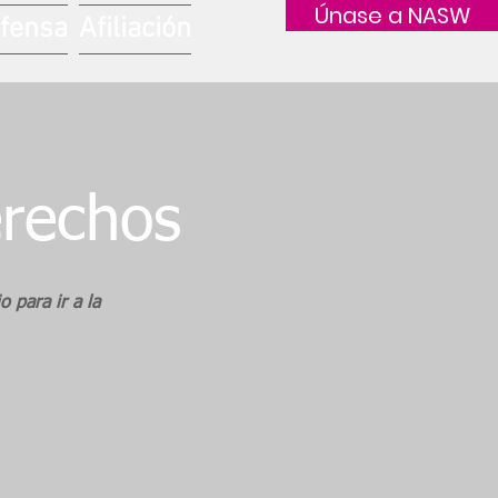
Únase a NASW
fensa
Afiliación
erechos
 para ir a la