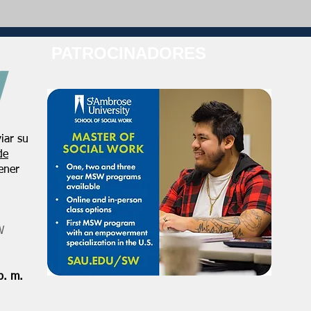
PATROCINADORES
iar su
de
ener
W
p. m.