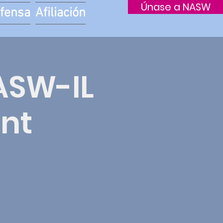
Únase a NASW
fensa
Afiliación
ASW-IL
ent