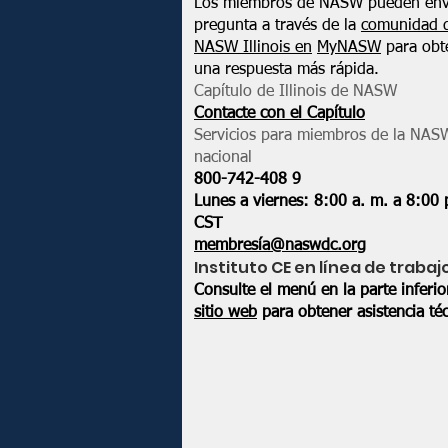
Los miembros de NASW pueden env
pregunta a través de la
comunidad 
NASW Illinois en
MyNASW
para obt
una respuesta más rápida.
Capítulo de Illinois de NASW
Contacte con el Capítulo
Servicios para miembros de la NAS
nacional
800-742-408
9
Lunes a viernes: 8:00 a. m. a 8:00 
CST
membresía@naswdc.org
Instituto CE en línea de trabaj
Consulte el menú en la parte inferi
sitio web
para obtener asistencia téc