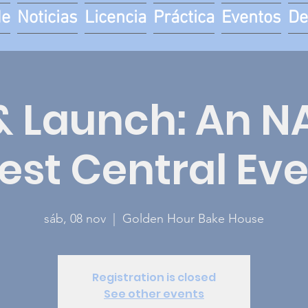
de
Noticias
Licencia
Práctica
Eventos
De
 & Launch: An N
st Central Ev
sáb, 08 nov
  |  
Golden Hour Bake House
Registration is closed
See other events