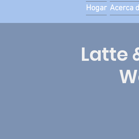
Hogar
Acerca 
Latte
We