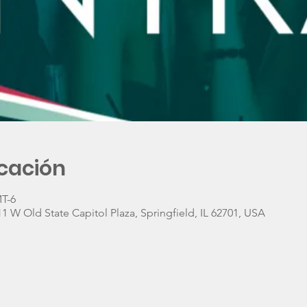
icación
MT-6
W Old State Capitol Plaza, Springfield, IL 62701, USA