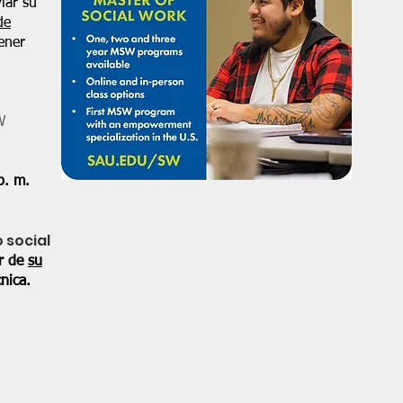
iar su
de
ener
W
p. m.
o social
or de
su
nica.