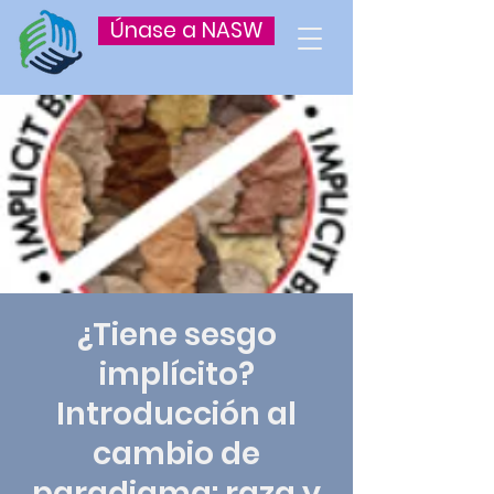
Únase a NASW
¿Tiene sesgo
implícito?
Introducción al
cambio de
paradigma: raza y