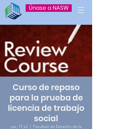
Únase a NASW
Curso de repaso
para la prueba de
licencia de trabajo
social
jue, 17 jul
  |  
Facultad de Derecho de la