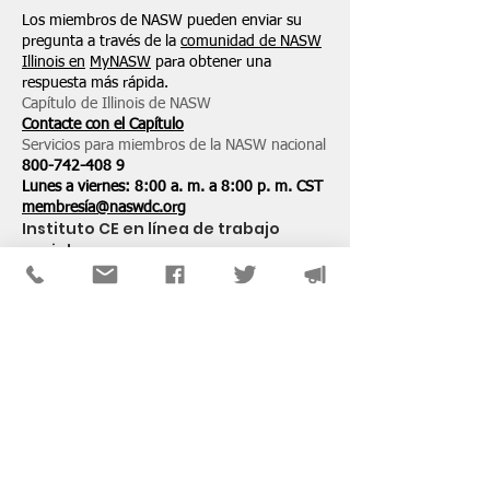
electrónico a
Los miembros de NASW pueden enviar su
pregunta a través de la
comunidad de NASW
office.naswil@socialworkers.org .
Illinois en
MyNASW
para obtener una
respuesta más rápida.
Capítulo de Illinois de NASW
Contacte con el Capítulo
Servicios para miembros de la NASW nacional
800-742-408
9
Lunes a viernes: 8:00 a. m. a 8:00 p. m. CST
membresía@naswdc.org
Instituto CE en línea de trabajo
social
Consulte el menú en la parte inferior de
su
sitio web
para obtener asistencia técnica.
PATROCINADORES