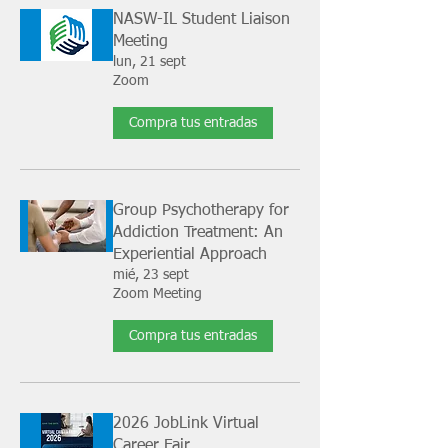
NASW-IL Student Liaison
Meeting
lun, 21 sept
Zoom
Compra tus entradas
Group Psychotherapy for
Addiction Treatment: An
Experiential Approach
mié, 23 sept
Zoom Meeting
Compra tus entradas
2026 JobLink Virtual
Career Fair