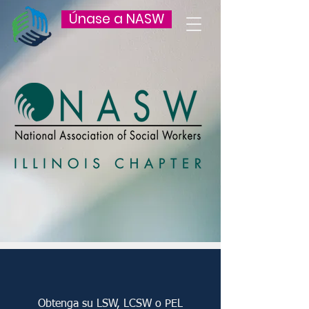
Únase a NASW
El poder del
trabajo social
Obtenga su LSW, LCSW o PEL