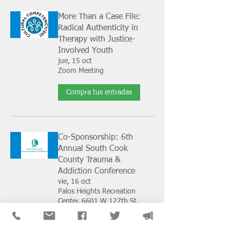
More Than a Case File:
Radical Authenticity in
Therapy with Justice-
Involved Youth
jue, 15 oct
Zoom Meeting
Compra tus entradas
Co-Sponsorship: 6th
Annual South Cook
County Trauma &
Addiction Conference
vie, 16 oct
Palos Heights Recreation
Center, 6601 W 127th St,
Palos Heights, IL 60463, USA