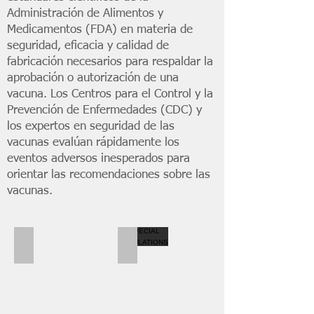
Administración de Alimentos y
Medicamentos (FDA) en materia de
seguridad, eficacia y calidad de
fabricación necesarios para respaldar la
aprobación o autorización de una
vacuna. Los Centros para el Control y la
Prevención de Enfermedades (CDC) y
los expertos en seguridad de las
vacunas evalúan rápidamente los
eventos adversos inesperados para
orientar las recomendaciones sobre las
vacunas.
MYTHS AND FACTS
SPECIAL POPULATIONS
Child
Two
getting
people
vaccination
of
color
with