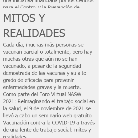
una iniciativa financiada por los Centros
para el Control y la Prevención de
Enfermedades (CDC) para apoyar a los
MITOS Y
trabajadores sociales y sus clientes en
la toma de decisiones informadas sobre
REALIDADES
las vacunas.
>>
Conozca más sobre esta iniciativa.
Cada día, muchas más personas se
vacunan parcial o totalmente, pero hay
muchas otras que aún no se han
vacunado, a pesar de la seguridad
demostrada de las vacunas y su alto
grado de eficacia para prevenir
enfermedades graves y la muerte.
Como parte del Foro Virtual NASW
2021: Reimaginando el trabajo social en
la salud, el 9 de noviembre de 2021 se
llevó a cabo un seminario web gratuito
Vacunación contra la COVID-19 a través
de una lente de trabajo social: mitos y
realidades
.