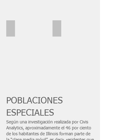
masks
touching
elbows
TRAININGS
OTHER RESOURCES
Individual
Vial
watching
of
an
COVID-
online
19
training
vaccine
POBLACIONES
ESPECIALES
Según una investigación realizada por Civis
Analytics, aproximadamente el 46 por ciento
de los habitantes de Illinois forman parte de