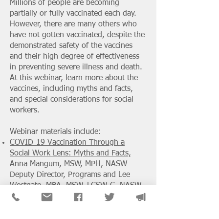
Millions of people are becoming
partially or fully vaccinated each day.
However, there are many others who
have not gotten vaccinated, despite the
demonstrated safety of the vaccines
and their high degree of effectiveness
in preventing severe illness and death.
At this webinar, learn more about the
vaccines, including myths and facts,
and special considerations for social
workers.
Webinar materials include:
COVID-19 Vaccination Through a
Social Work Lens: Myths and Facts,
Anna Mangum, MSW, MPH, NASW
Deputy Director, Programs and Lee
Westgate, MBA, MSW, LCSW-C, NASW
Manager of Policy and Advocacy
COVID-19 Vaccines
by Mona K.
Gahunia, D.O., Associate Medical