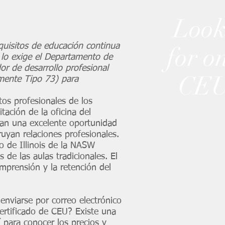
Look
quisitos de educación continua
for o
 lo exige el Departamento de
r de desarrollo profesional
CEU
rmente Tipo 73) para
os profesionales de los
ación de la oficina del
ndan una excelente oportunidad
uyan relaciones profesionales.
o de Illinois de la NASW
 de las aulas tradicionales. El
prensión y la retención del
enviarse por correo electrónico
certificado de CEU? Existe una
í
para conocer los precios y