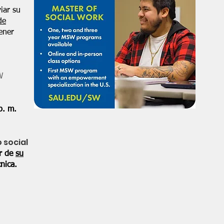
iar su
de
ener
W
p. m.
o social
or de
su
nica.