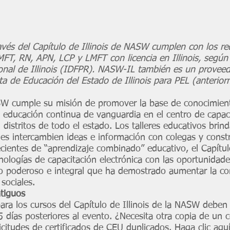
avés del Capítulo de Illinois de NASW cumplen con los re
T, RN, APN, LCP y LMFT con licencia en Illinois, según
onal de Illinois (IDFPR). NASW-IL también es un proveedo
ta de Educación del Estado de Illinois para PEL (anterio
NASW cumple su misión de promover la base de conocimient
 educación continua de vanguardia en el centro de capacit
n distritos de todo el estado. Los talleres educativos bri
les intercambien ideas e información con colegas y constr
cientes de “aprendizaje combinado” educativo, el Capítul
ologías de capacitación electrónica con las oportunidades
o poderoso e integral que ha demostrado aumentar la com
sociales.
ntiguos
ara los cursos del Capítulo de Illinois de la NASW deben 
5 días posteriores al evento. ¿Necesita otra copia de un 
licitudes de certificados de CEU duplicados.
Haga clic aqu