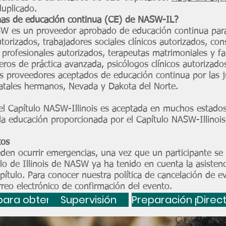
duplicado.
mas de educación continua (CE) de NASW-IL?
NASW es un proveedor aprobado de educación continua para
autorizados, trabajadores sociales clínicos autorizados, co
s profesionales autorizados, terapeutas matrimoniales y fa
ros de práctica avanzada, psicólogos clínicos autorizados
 proveedores aceptados de educación continua por las ju
statales hermanos, Nevada y Dakota del Norte.
del Capítulo NASW-Illinois es aceptada en muchos estados
si la educación proporcionada por el Capítulo NASW-Illinoi
tos
n ocurrir emergencias, una vez que un participante se 
ulo de Illinois de NASW ya ha tenido en cuenta la asisten
ítulo. Para conocer nuestra política de cancelación de ev
rreo electrónico de confirmación del evento.
icencia
ara obtener la licencia
Supervisión
Preparación para 
Direct