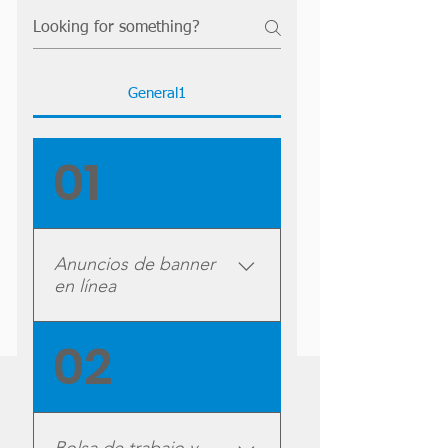
General1
01
Anuncios de banner
en línea
¿Necesitas que la
02
información llegue a la
mayor audiencia de
trabajadores sociales de
Illinois? Por tan solo $325