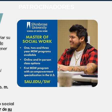
PATROCINADORES
iar su
de
ener
W
p. m.
o social
or de
su