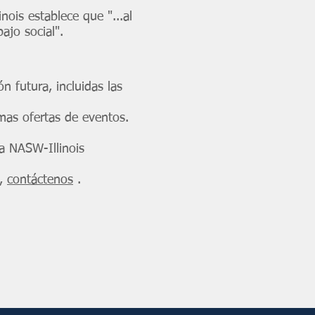
inois establece que "...al
ajo social".
n futura, incluidas las
mas ofertas de eventos.
a NASW-Illinois
o,
contáctenos
.