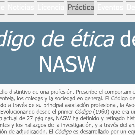
de
Noticias
Licencia
Práctica
Eventos
De
igo de ética
de
NASW
lo distintivo de una profesión. Prescribe el comportamie
lientela, los colegas y la sociedad en general. El Código d
ado a través de su principal asociación profesional, la As
 Evolucionando desde el primer
Código
(1960) que era un
o
actual de 27 páginas, NASW ha definido y refinado his
ntes y los hallazgos de la investigación, y a través del an
ión de adjudicación. El
Código
es desarrollado por un equ