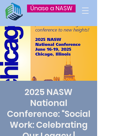
Únase a NASW
2025 NASW
National
Conference: “Social
Work: Celebrating
Our Legacy |