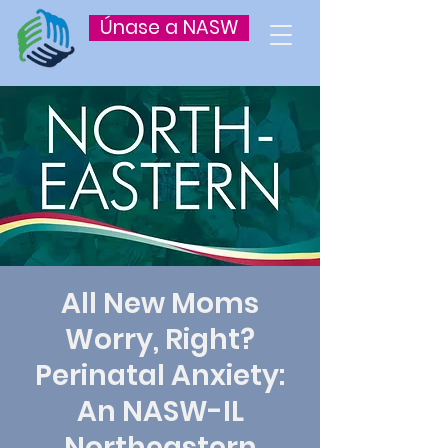
Únase a NASW
All New Moms
Worry, Right?
Perinatal Anxiety:
An NASW-IL
Northeastern