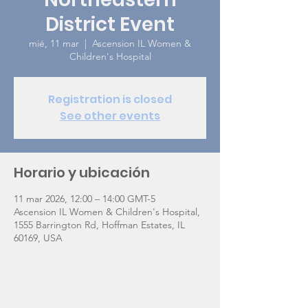
District Event
mié, 11 mar
  |  
Ascension IL Women &
Children's Hospital
Registration is closed
See other events
Horario y ubicación
11 mar 2026, 12:00 – 14:00 GMT-5
Ascension IL Women & Children's Hospital,
1555 Barrington Rd, Hoffman Estates, IL
60169, USA