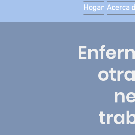
Hogar
Acerca 
Enfer
otr
ne
tra