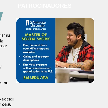
PATROCINADORES
iar su
de
ener
W
p. m.
o social
or de
su