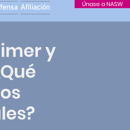
Únase a NASW
fensa
Afiliación
imer y
¿Qué
los
les?