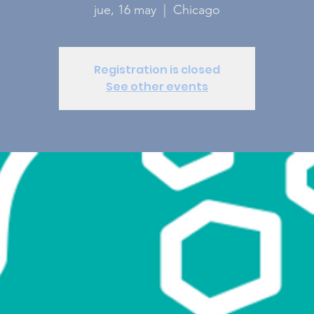
jue, 16 may
  |  
Chicago
Registration is closed
See other events