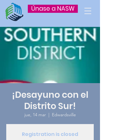
Únase a NASW
¡Desayuno con el
Distrito Sur!
jue, 14 mar
  |  
Edwardsville
Registration is closed