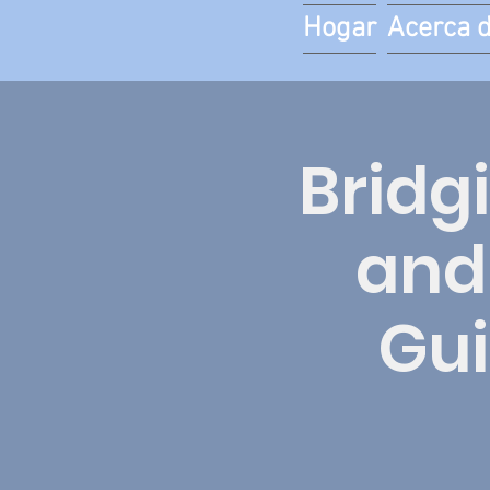
Hogar
Acerca 
Bridg
and 
Gu