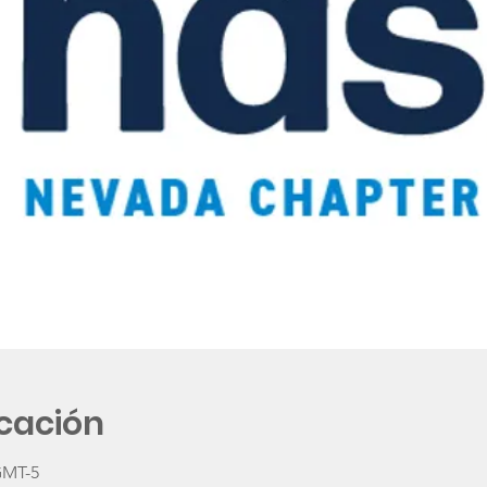
icación
 GMT-5