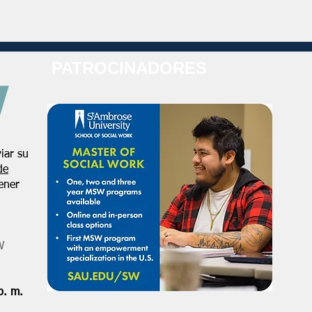
PATROCINADORES
iar su
de
ener
W
p. m.