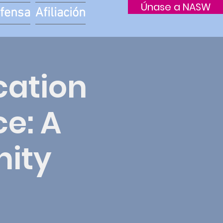
Únase a NASW
fensa
Afiliación
cation
ce: A
ity