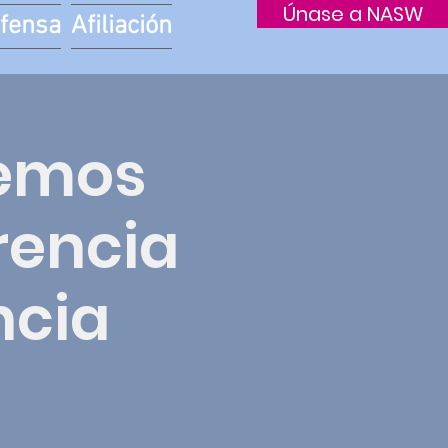
Únase a NASW
fensa
Afiliación
demos
rencia
ncia