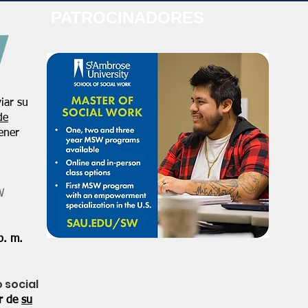
PATROCINADORES
iar su
de
ener
W
p. m.
o social
or de
su