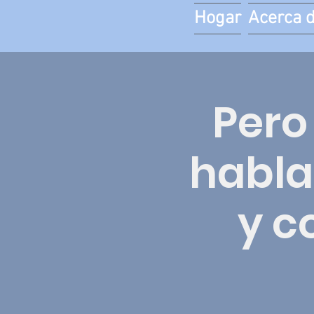
Hogar
Acerca 
Pero
habla
y c