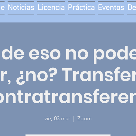
de
Noticias
Licencia
Práctica
Eventos
De
 de eso no po
r, ¿no? Transfe
ontratransfere
vie, 03 mar
  |  
Zoom