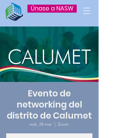
Únase a NASW
Evento de
networking del
distrito de Calumet
mié, 24 mar
  |  
Zoom