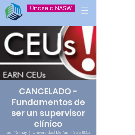
Únase a NASW
CANCELADO -
Fundamentos de
ser un supervisor
clínico
vie, 15 may
  |  
Universidad DePaul - Sala 8002