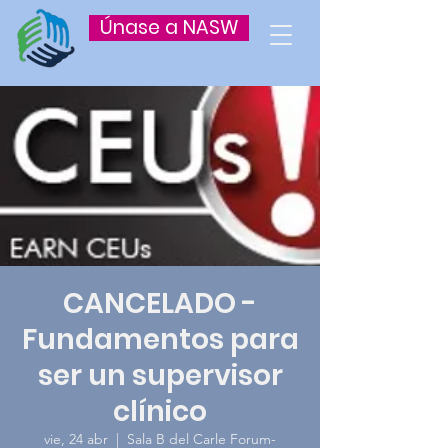
Únase a NASW
CANCELADO -
Fundamentos para
ser un supervisor
clínico
vie, 24 abr
  |  
Sala B del Carle Forum-