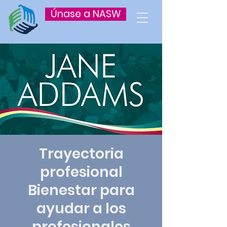
Únase a NASW
Trayectoria
profesional
Bienestar para
ayudar a los
profesionales