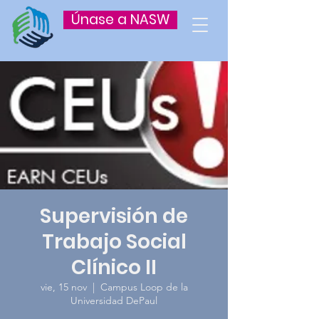
Únase a NASW
Supervisión de
Trabajo Social
Clínico II
vie, 15 nov
  |  
Campus Loop de la
Universidad DePaul