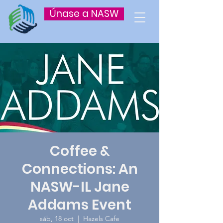
Únase a NASW
Coffee &
Connections: An
NASW-IL Jane
Addams Event
sáb, 18 oct
  |  
Hazels Cafe