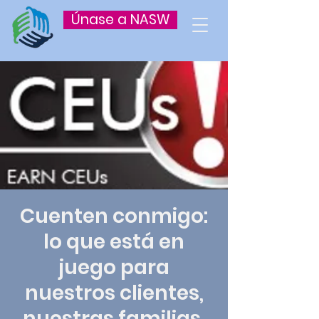
Únase a NASW
Cuenten conmigo:
lo que está en
juego para
nuestros clientes,
nuestras familias,