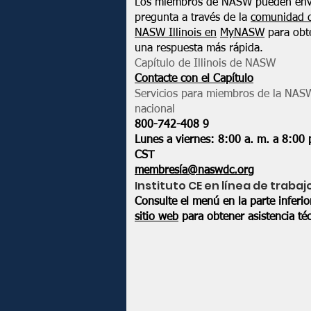
Los miembros de NASW pueden env
pregunta a través de la
comunidad 
NASW Illinois en
MyNASW
para obt
una respuesta más rápida.
Capítulo de Illinois de NASW
Contacte con el Capítulo
Servicios para miembros de la NAS
nacional
800-742-408
9
Lunes a viernes: 8:00 a. m. a 8:00 
CST
membresía@naswdc.org
Instituto CE en línea de trabaj
Consulte el menú en la parte inferi
sitio web
para obtener asistencia téc