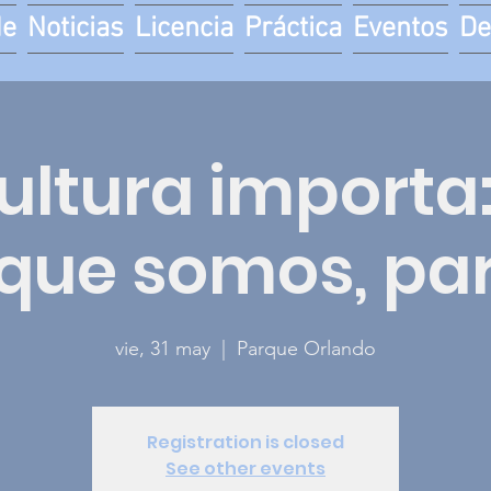
de
Noticias
Licencia
Práctica
Eventos
De
ultura importa
que somos, part
vie, 31 may
  |  
Parque Orlando
Registration is closed
See other events