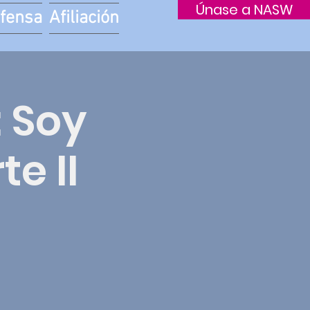
Únase a NASW
fensa
Afiliación
: Soy
e II