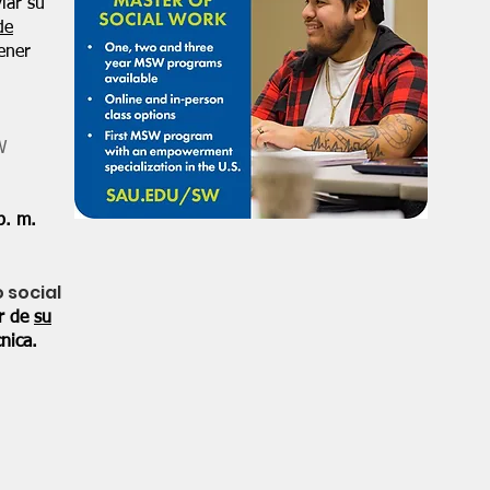
iar su
de
ener
W
p. m.
o social
or de
su
nica.