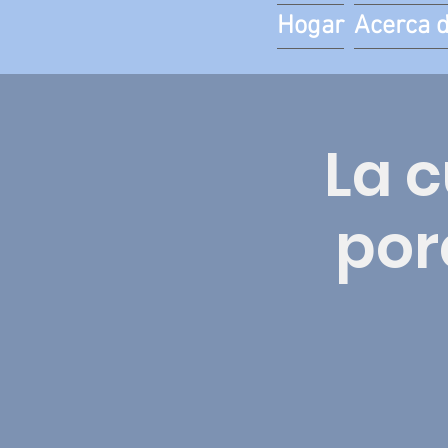
Hogar
Acerca 
La c
por