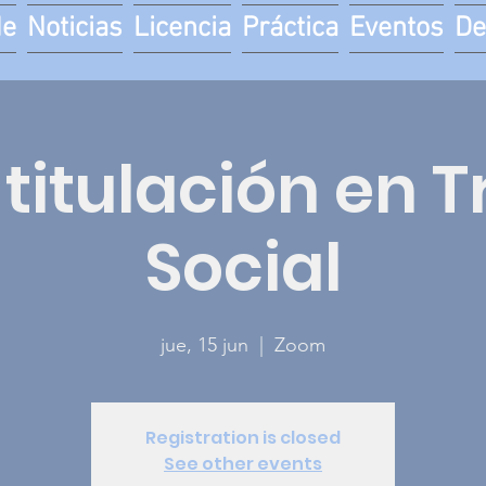
de
Noticias
Licencia
Práctica
Eventos
De
titulación en 
Social
jue, 15 jun
  |  
Zoom
Registration is closed
See other events