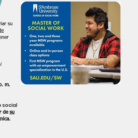
iar su
de
ener
W
p. m.
o social
or de
su
nica.