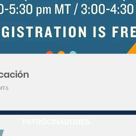
icación
MT-5
PATROCINADORES