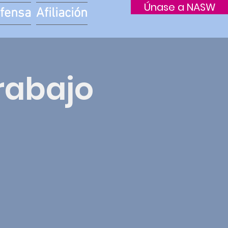
Únase a NASW
fensa
Afiliación
Trabajo