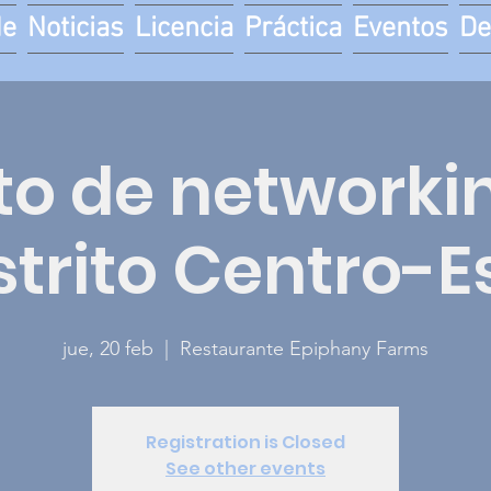
de
Noticias
Licencia
Práctica
Eventos
De
to de networkin
strito Centro-E
jue, 20 feb
  |  
Restaurante Epiphany Farms
Registration is Closed
See other events