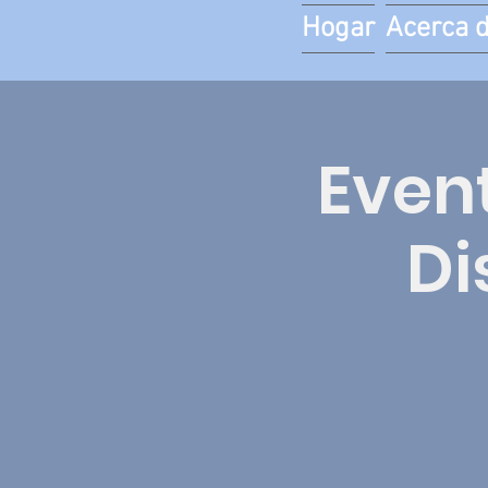
Hogar
Acerca 
Even
Di