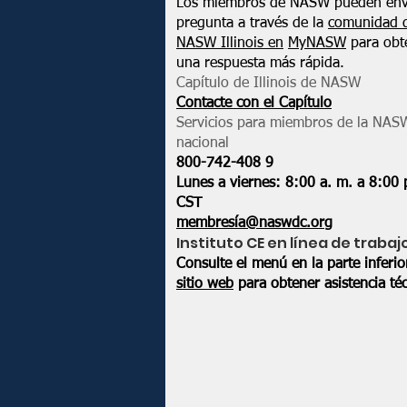
Los miembros de NASW pueden env
pregunta a través de la
comunidad 
NASW Illinois en
MyNASW
para obt
una respuesta más rápida.
Capítulo de Illinois de NASW
Contacte con el Capítulo
Servicios para miembros de la NAS
nacional
800-742-408
9
Lunes a viernes: 8:00 a. m. a 8:00 
CST
membresía@naswdc.org
Instituto CE en línea de trabaj
Consulte el menú en la parte inferi
sitio web
para obtener asistencia téc