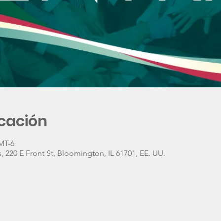
icación
GMT-6
 220 E Front St, Bloomington, IL 61701, EE. UU.