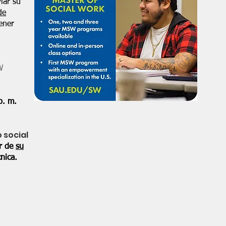
iar su
de
ener
W
p. m.
o social
or de
su
nica.