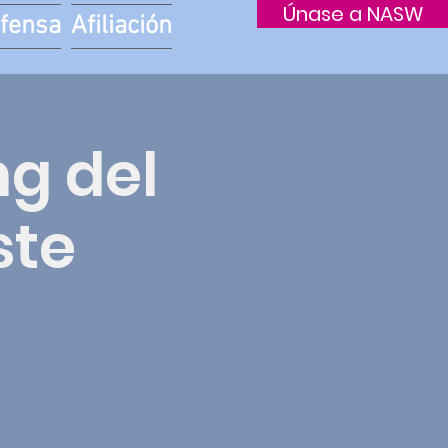
Únase a NASW
fensa
Afiliación
g del
ste