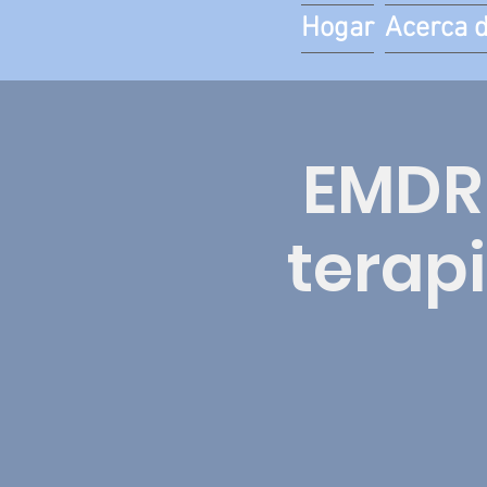
Hogar
Acerca 
EMDR 
terap