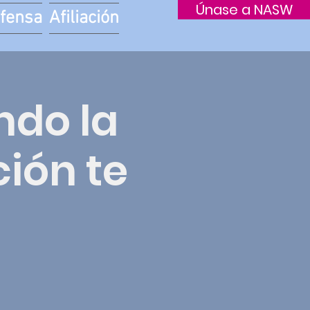
Únase a NASW
fensa
Afiliación
ndo la
ión te