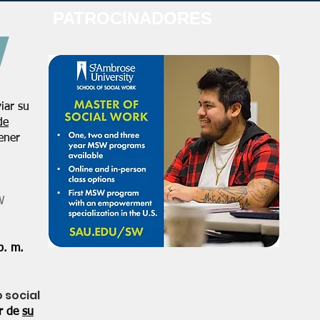
PATROCINADORES
iar su
de
ener
W
p. m.
o social
or de
su