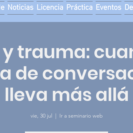
de
Noticias
Licencia
Práctica
Eventos
De
y trauma: cua
ia de conversac
lleva más allá
vie, 30 jul
  |  
Ir a seminario web