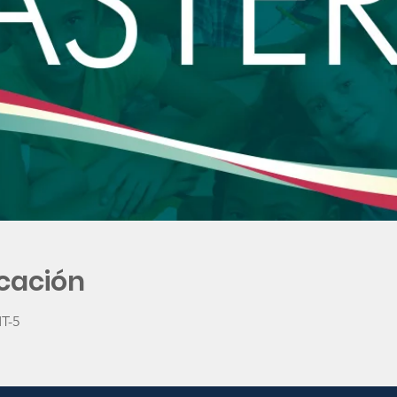
icación
MT-5