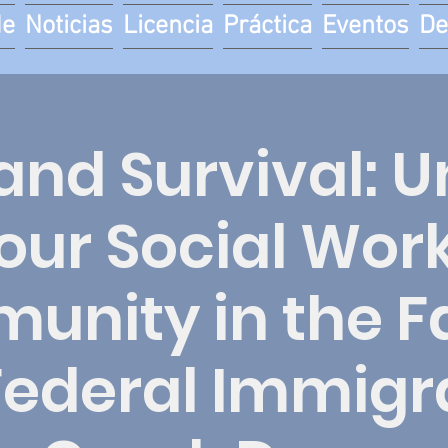
de
Noticias
Licencia
Práctica
Eventos
De
and Survival: U
our Social Wor
nity in the F
Federal Immigr