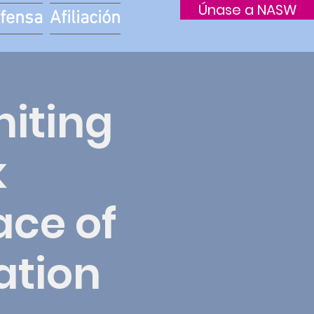
Únase a NASW
fensa
Afiliación
niting
k
ace of
ation