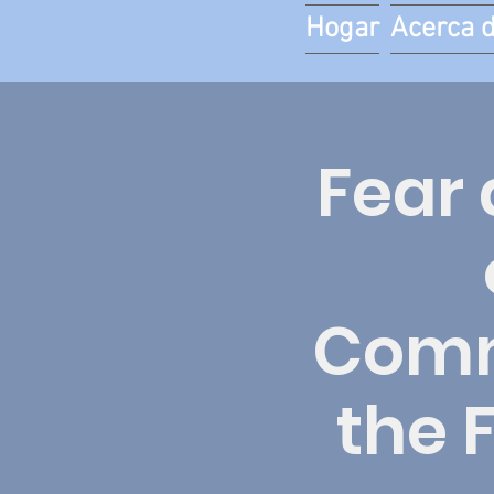
Hogar
Acerca 
Fear 
Commu
the 