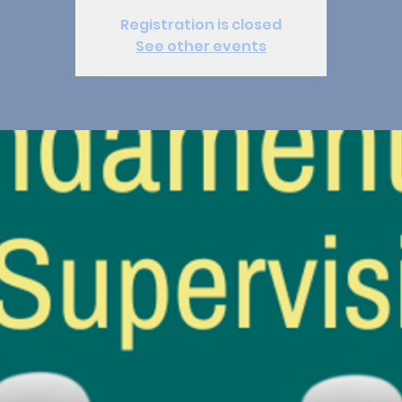
Registration is closed
See other events