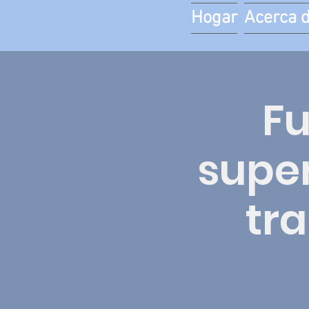
Hogar
Acerca 
F
super
tra