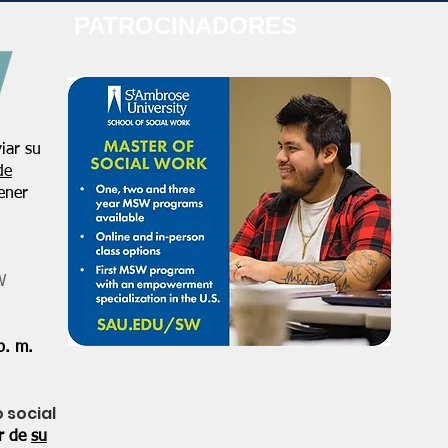
PATROCINADORES
iar su
de
ener
W
p. m.
o social
or de
su