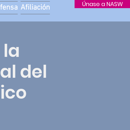
Únase a NASW
fensa
Afiliación
la
al del
nico