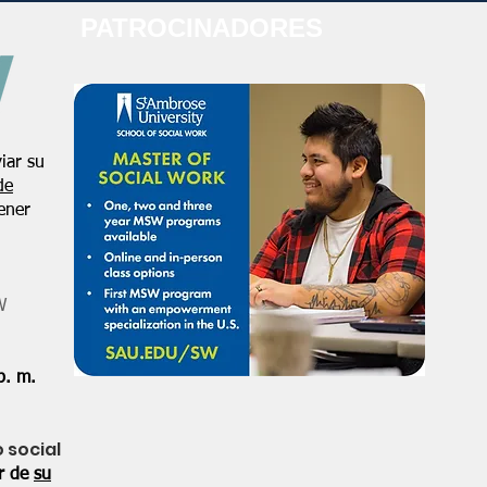
PATROCINADORES
iar su
de
ener
W
p. m.
o social
or de
su