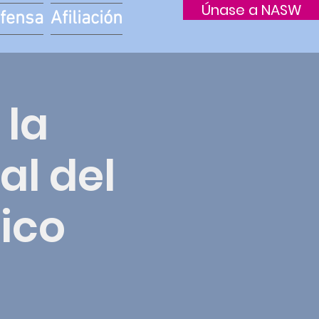
Únase a NASW
fensa
Afiliación
la
al del
nico