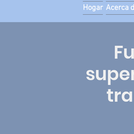
Hogar
Acerca 
F
super
tra