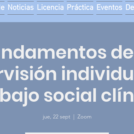
de
Noticias
Licencia
Práctica
Eventos
De
undamentos de 
visión individu
bajo social clí
jue, 22 sept
  |  
Zoom