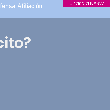
Únase a NASW
fensa
Afiliación
cito?