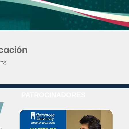
icación
MT-5
PATROCINADORES