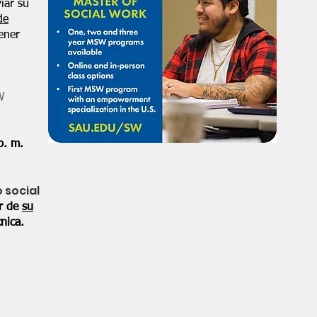
iar su
de
ener
W
p. m.
o social
or de
su
nica.