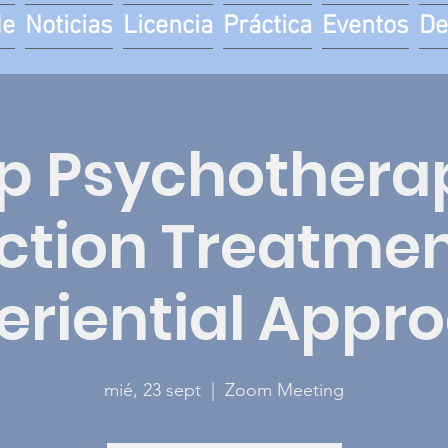
de
Noticias
Licencia
Práctica
Eventos
De
p Psychotherap
ction Treatmen
eriential Appr
mié, 23 sept
  |  
Zoom Meeting