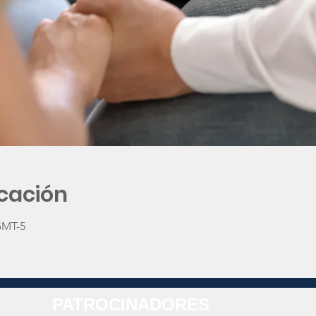
icación
 GMT-5
PATROCINADORES