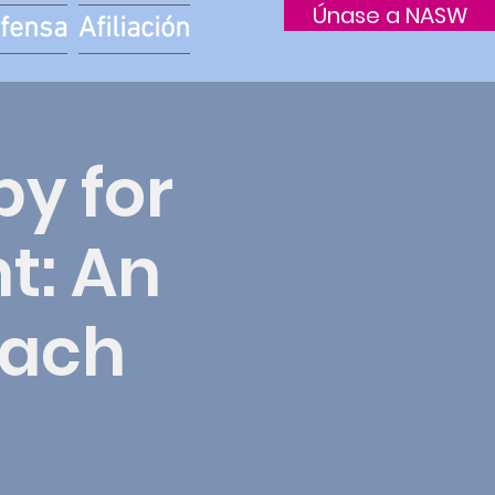
Únase a NASW
fensa
Afiliación
y for
t: An
oach