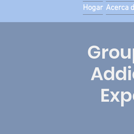
Hogar
Acerca 
Grou
Addi
Exp