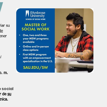
iar su
de
ener
W
p. m.
o social
or de
su
nica.