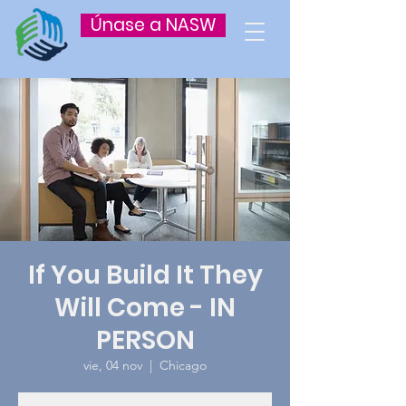
Únase a NASW
If You Build It They
Will Come - IN
PERSON
vie, 04 nov
  |  
Chicago