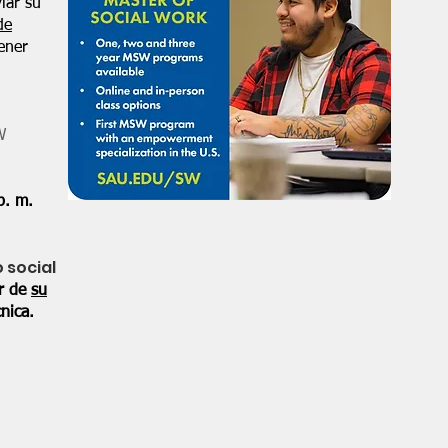
iar su
de
ener
W
p. m.
o social
or de
su
nica.