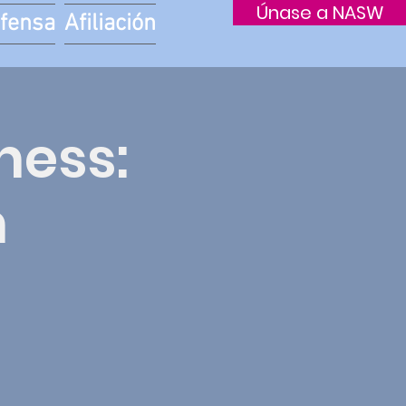
Únase a NASW
fensa
Afiliación
ness:
h