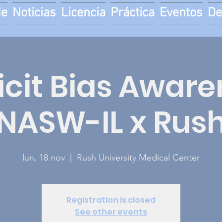
de
Noticias
Licencia
Práctica
Eventos
De
icit Bias Aware
NASW-IL x Rus
lun, 18 nov
  |  
Rush University Medical Center
Registration is closed
See other events