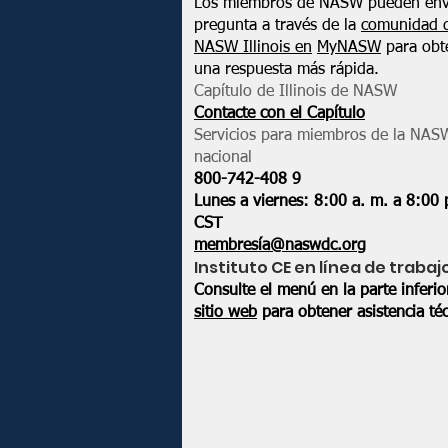
Los miembros de NASW pueden env
pregunta a través de la
comunidad 
NASW Illinois en
MyNASW
para obt
una respuesta más rápida.
Capítulo de Illinois de NASW
Contacte con el Capítulo
Servicios para miembros de la NAS
nacional
800-742-408
9
Lunes a viernes: 8:00 a. m. a 8:00 
CST
membresía@naswdc.org
Instituto CE en línea de trabaj
Consulte el menú en la parte inferi
sitio web
para obtener asistencia téc