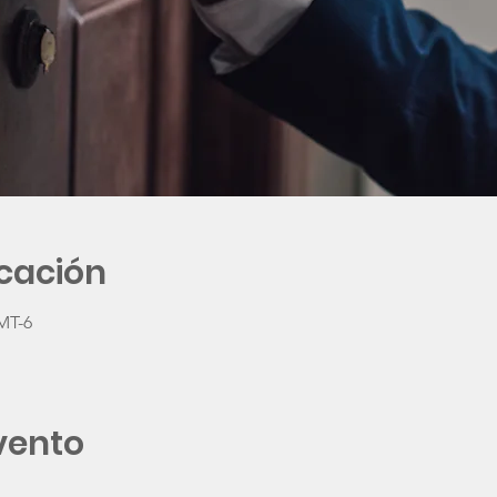
icación
GMT-6
vento