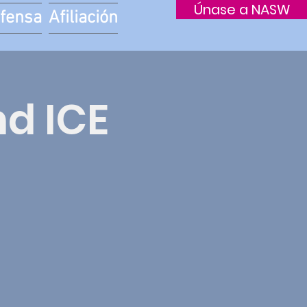
Únase a NASW
fensa
Afiliación
d ICE