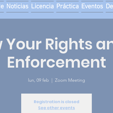
de
Noticias
Licencia
Práctica
Eventos
De
 Your Rights an
Enforcement
lun, 09 feb
  |  
Zoom Meeting
Registration is closed
See other events