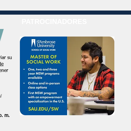
PATROCINADORES
iar su
de
ener
W
p. m.