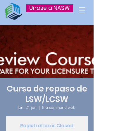
Únase a NASW
Curso de repaso de
LSW/LCSW
lun, 21 jun
  |  
Ir a seminario web
Registration is Closed