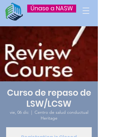
Únase a NASW
Curso de repaso de
LSW/LCSW
vie, 06 dic
  |  
Centro de salud conductual
Heritage