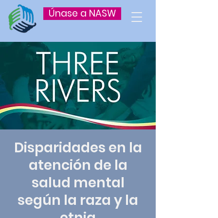
Únase a NASW
Disparidades en la
atención de la
salud mental
según la raza y la
etnia