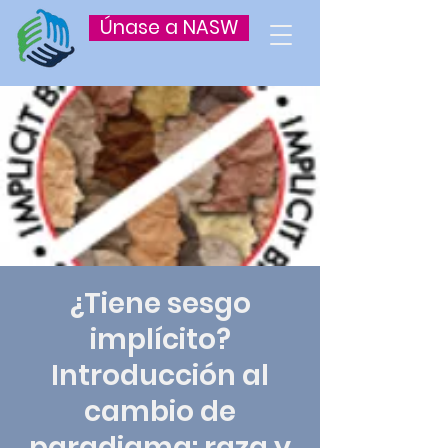
Únase a NASW
¿Tiene sesgo
implícito?
Introducción al
cambio de
paradigma: raza y