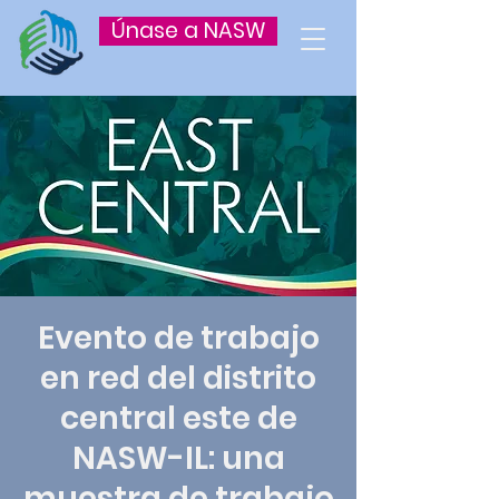
Únase a NASW
Evento de trabajo
en red del distrito
central este de
NASW-IL: una
muestra de trabajo