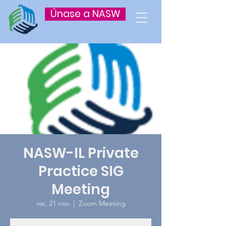
Únase a NASW
NASW-IL Private
Practice SIG
Meeting
vie, 21 nov
  |  
Zoom Meeting