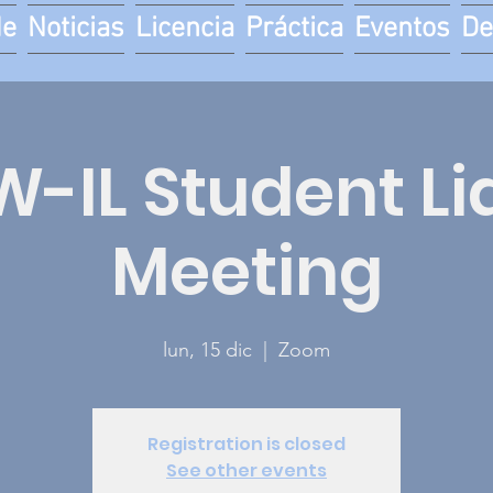
de
Noticias
Licencia
Práctica
Eventos
De
-IL Student Li
Meeting
lun, 15 dic
  |  
Zoom
Registration is closed
See other events