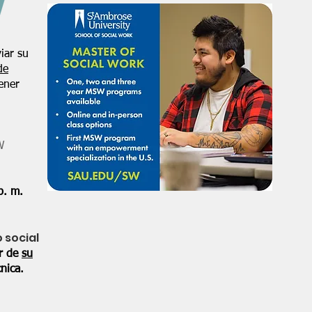
iar su
de
ener
W
p. m.
o social
or de
su
nica.