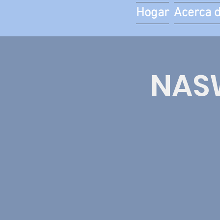
Hogar
Acerca 
NASW