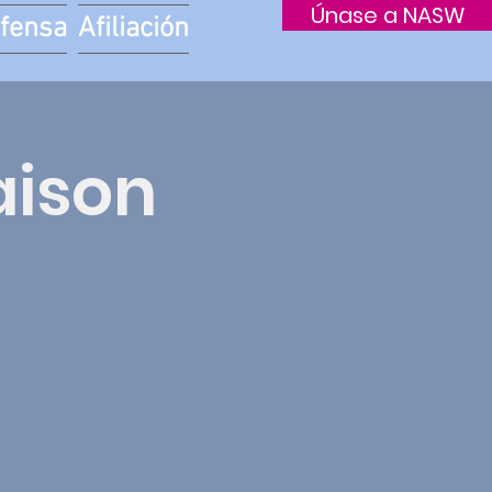
Únase a NASW
fensa
Afiliación
aison