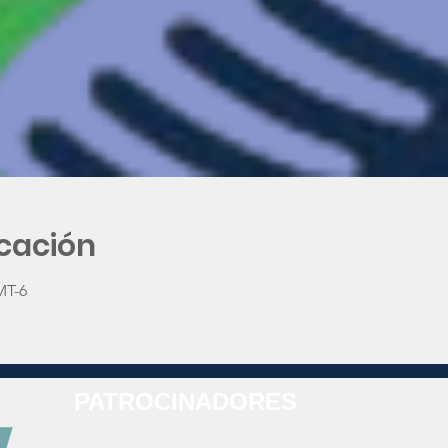
icación
MT-6
PATROCINADORES