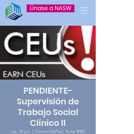
Únase a NASW
PENDIENTE-
Supervisión de
Trabajo Social
Clínico II
vie, 12 jun
  |  
Centro DePaul, Suite 8002