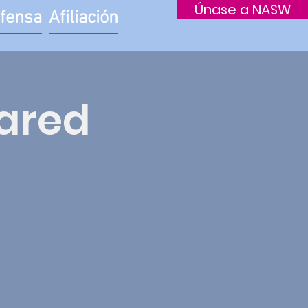
Únase a NASW
fensa
Afiliación
hared