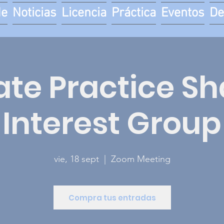
de
Noticias
Licencia
Práctica
Eventos
De
ate Practice S
Interest Group
vie, 18 sept
  |  
Zoom Meeting
Compra tus entradas