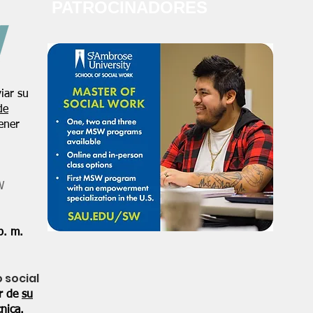
PATROCINADORES
iar su
de
ener
W
p. m.
o social
or de
su
nica.