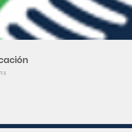
icación
T-5