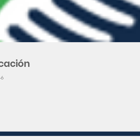
icación
-6