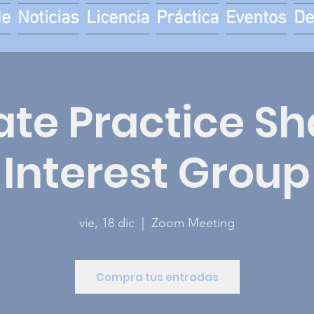
de
Noticias
Licencia
Práctica
Eventos
De
ate Practice S
Interest Group
vie, 18 dic
  |  
Zoom Meeting
Compra tus entradas