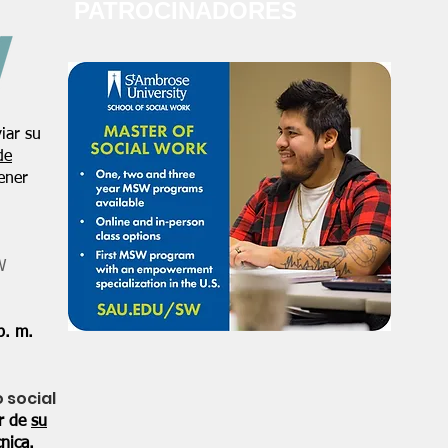
PATROCINADORES
iar su
de
ener
W
p. m.
o social
or de
su
nica.