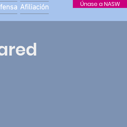
Únase a NASW
fensa
Afiliación
hared