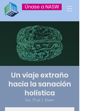
Únase a NASW
Un viaje extraño
hacia la sanación
holística
lun, 17 jul
  |  
Zoom