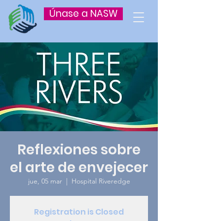
Únase a NASW
Reflexiones sobre
el arte de envejecer
jue, 05 mar
  |  
Hospital Riveredge
Registration is Closed