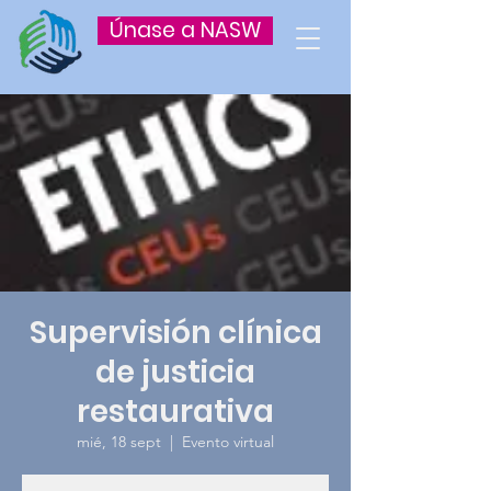
Únase a NASW
Supervisión clínica
de justicia
restaurativa
mié, 18 sept
  |  
Evento virtual