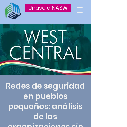
Únase a NASW
Redes de seguridad
en pueblos
pequeños: análisis
de las
organizaciones sin