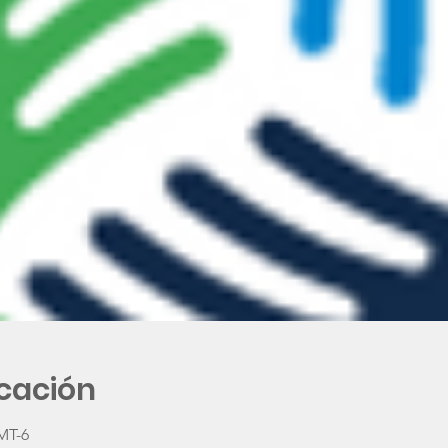
icación
GMT-6