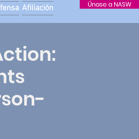
Únase a NASW
fensa
Afiliación
Action:
nts
rson-