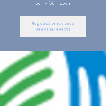
jue, 19 feb
  |  
Zoom
Registration is closed
See other events