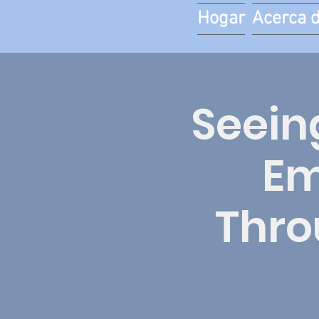
Hogar
Acerca 
Seeing
Em
Thro